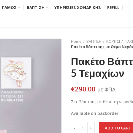
ΓΑΜΟΣ
ΒΑΠΤΙΣΗ
ΥΠΗΡΕΣΙΕΣ ΧΟΝΔΡΙΚΗΣ
REFILL
Home
ΒΑΠΤΙΣΗ
ΚΟΡΙΤΣΙ
ΠΑΚΕ
Πακέτο Βάπτισης με Θέμα Νεράι
Πακέτο Βάπτι
5 Τεμαχίων
€
290.00
με ΦΠΑ
Σετ βάπτισης με θέμα τη νεράιδ
Available on backorder
ADD TO CART