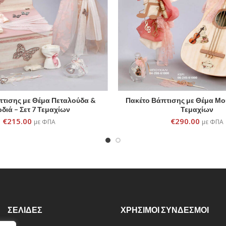
πτισης με Θέμα Πεταλούδα &
Πακέτο Βάπτισης με Θέμα Μου
ADD TO CART
ADD TO CART
διά – Σετ 7 Τεμαχίων
Τεμαχίων
€
215.00
€
290.00
με ΦΠΑ
με ΦΠΑ
ΣΕΛΙΔΕΣ
ΧΡΗΣΙΜΟΙ ΣΥΝΔΕΣΜΟΙ