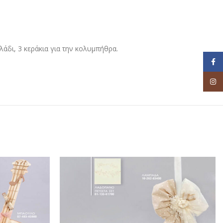
άδι, 3 κεράκια για την κολυμπήθρα.
Face
Inst