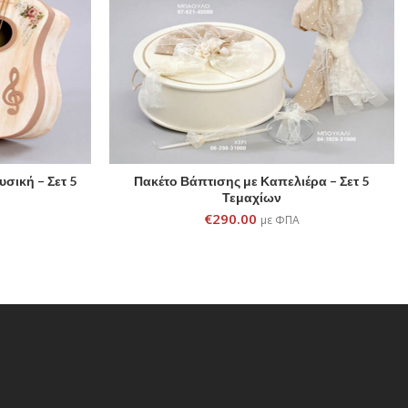
σική – Σετ 5
Πακέτο Βάπτισης με Καπελιέρα – Σετ 5
ADD TO CART
Τεμαχίων
€
290.00
με ΦΠΑ