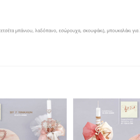
(πετσέτα μπάνιου, λαδόπανο, εσώρουχα, σκουφάκι), μπουκαλάκι για λ