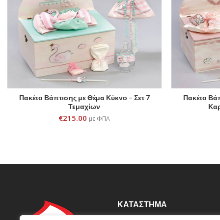
Πακέτο Βάπτισης με Θέμα Κύκνο – Σετ 7
Πακέτο Βά
ADD TO CART
Τεμαχίων
Καρ
€
215.00
με ΦΠΑ
ΚΑΤΆΣΤΗΜΑ