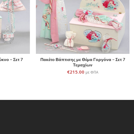
κνο – Σετ 7
Πακέτο Βάπτισης με Θέμα Γοργόνα – Σετ 7
ADD TO CART
Τεμαχίων
€
215.00
με ΦΠΑ