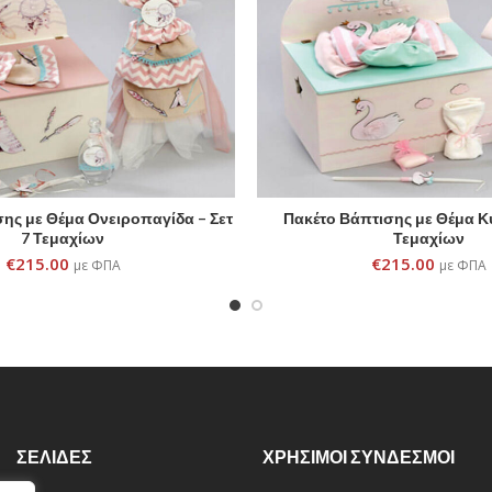
ης με Θέμα Ονειροπαγίδα – Σετ
Πακέτο Βάπτισης με Θέμα Κύ
ADD TO CART
ADD TO CART
7 Τεμαχίων
Τεμαχίων
€
215.00
€
215.00
με ΦΠΑ
με ΦΠΑ
ΣΕΛΙΔΕΣ
ΧΡΗΣΙΜΟΙ ΣΥΝΔΕΣΜΟΙ