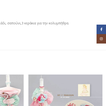
άδι, σαπούνι,3 κεράκια για την κολυμπήθρα.
Face
Inst