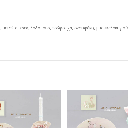
, πετσέτα ιερέα, λαδόπανο, εσώρουχα, σκουφάκι), μπουκαλάκι για λ