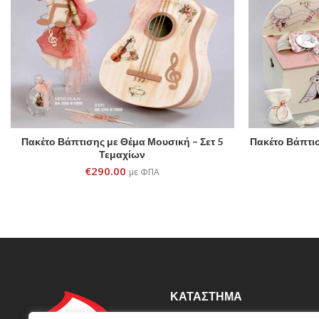
Πακέτο Βάπτισης με Θέμα Μουσική – Σετ 5
Πακέτο Βάπτισ
ADD TO CART
Τεμαχίων
€
290.00
με ΦΠΑ
ΚΑΤΆΣΤΗΜΑ