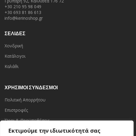
Γρυπάρη 92, Καλλιθέα 176 72
+30 210 95 98 049
+30 693 81 86 613
info@kerinoshop.gr
ΣΕΛΙΔΕΣ
Χονδρική
Κατάλογοι
Καλάθι
ΧΡΗΣΙΜΟΙ ΣΥΝΔΕΣΜΟΙ
Πολιτική Απορρήτου
Επιστροφές
Όροι & Προϋποθέσεις
Εκτιμούμε την ιδιωτικότητά σας
Επικοινωνία