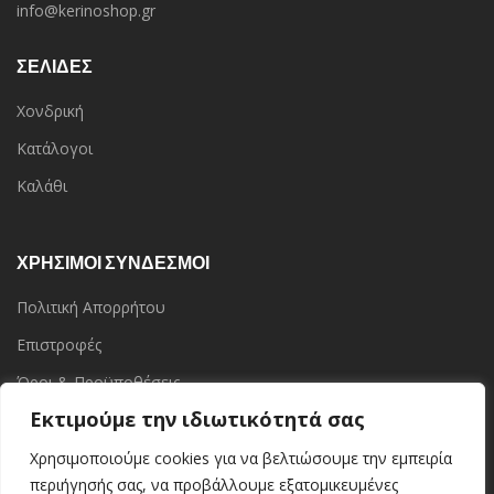
info@kerinoshop.gr
ΣΕΛΙΔΕΣ
Χονδρική
Κατάλογοι
Καλάθι
ΧΡΗΣΙΜΟΙ ΣΥΝΔΕΣΜΟΙ
Πολιτική Απορρήτου
Επιστροφές
Όροι & Προϋποθέσεις
Εκτιμούμε την ιδιωτικότητά σας
Επικοινωνία
Τα Καταστήματα
Χρησιμοποιούμε cookies για να βελτιώσουμε την εμπειρία
περιήγησής σας, να προβάλλουμε εξατομικευμένες