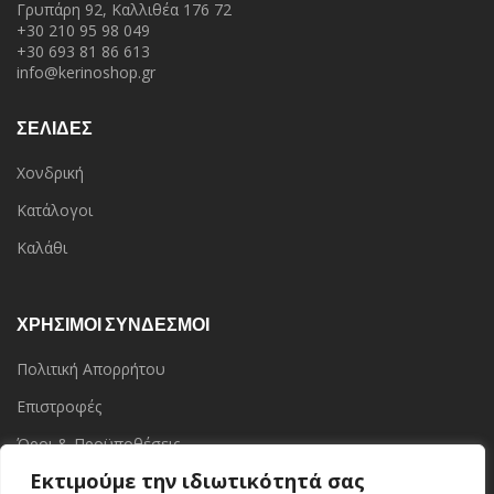
Γρυπάρη 92, Καλλιθέα 176 72
+30 210 95 98 049
+30 693 81 86 613
info@kerinoshop.gr
ΣΕΛΙΔΕΣ
Χονδρική
Κατάλογοι
Καλάθι
ΧΡΗΣΙΜΟΙ ΣΥΝΔΕΣΜΟΙ
Πολιτική Απορρήτου
Επιστροφές
Όροι & Προϋποθέσεις
Εκτιμούμε την ιδιωτικότητά σας
Επικοινωνία