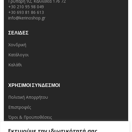
Γρυπάρη 92, Καλλιθέα 176 72
+30 210 95 98 049
+30 693 81 86 613
info@kerinoshop.gr
ΣΕΛΙΔΕΣ
Χονδρική
Κατάλογοι
Καλάθι
ΧΡΗΣΙΜΟΙ ΣΥΝΔΕΣΜΟΙ
Πολιτική Απορρήτου
Επιστροφές
Όροι & Προϋποθέσεις
Επικοινωνία
Εκτιμούμε την ιδιωτικότητά σας