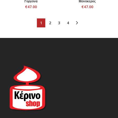
Γοργόνα
Μονόκερος
€
47.00
€
47.00
1
2
3
4