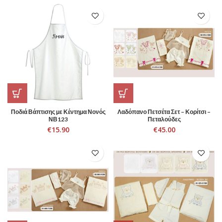
Ποδιά Βάπτισης με Κέντημα Νονός
Λαδόπανο Πετσέτα Σετ – Κορίτσι –
ΝΒ123
Πεταλούδες
€
15.90
€
45.00