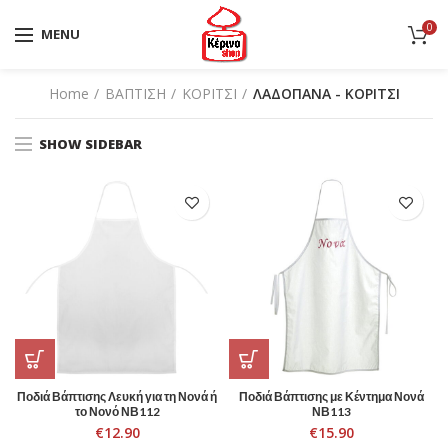
0
MENU
Home
ΒΑΠΤΙΣΗ
ΚΟΡΙΤΣΙ
ΛΑΔΟΠΑΝΑ - ΚΟΡΙΤΣΙ
SHOW SIDEBAR
Ποδιά Βάπτισης Λευκή για τη Νονά ή
Ποδιά Βάπτισης με Κέντημα Νονά
το Νονό ΝΒ112
ΝΒ113
€
12.90
€
15.90