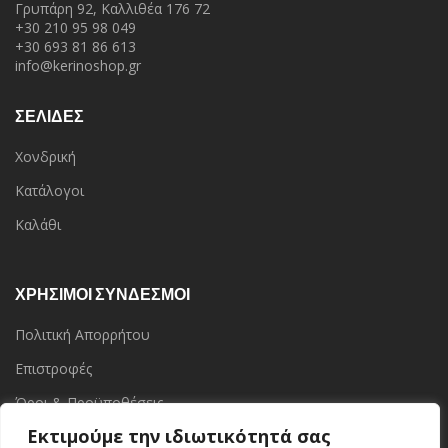
Γρυπάρη 92, Καλλιθέα 176 72
+30 210 95 98 049
+30 693 81 86 613
info@kerinoshop.gr
ΣΕΛΙΔΕΣ
Χονδρική
Κατάλογοι
Καλάθι
ΧΡΗΣΙΜΟΙ ΣΥΝΔΕΣΜΟΙ
Πολιτική Απορρήτου
Επιστροφές
Όροι & Προϋποθέσεις
Εκτιμούμε την ιδιωτικότητά σας
Επικοινωνία