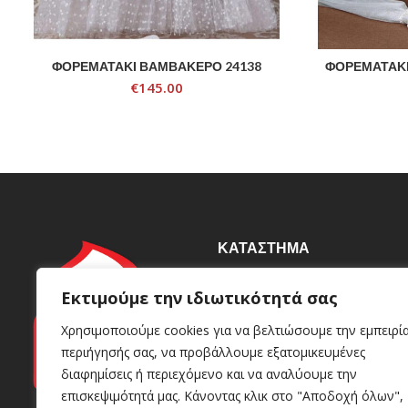
ΦΟΡΕΜΑΤΑΚΙ ΒΑΜΒΑΚΕΡΟ 24138
ΦΟΡΕΜΑΤΑΚΙ
ADD TO CART
€
145.00
ΚΑΤΆΣΤΗΜΑ
Βιοτεχνία
Εκτιμούμε την ιδιωτικότητά σας
Γρυπάρη 92, Καλλιθέα 176
Χρησιμοποιούμε cookies για να βελτιώσουμε την εμπειρί
72
περιήγησής σας, να προβάλλουμε εξατομικευμένες
+30 210 95 98 049
+30 693 81 86 613
διαφημίσεις ή περιεχόμενο και να αναλύουμε την
info@kerinoshop.gr
επισκεψιμότητά μας. Κάνοντας κλικ στο "Αποδοχή όλων",