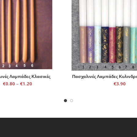
ινές Λαμπάδες Κλασικές
Πασχαλινές Λαμπάδες Κυλινδρι
SELECT OPTIONS
SELECT OPTIONS
€
0.80
–
€
1.20
€
3.90