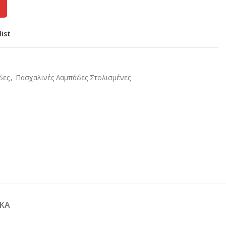
list
δες
,
Πασχαλινές Λαμπάδες Στολισμένες
ΚΆ