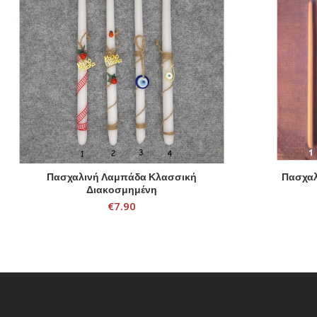
Πασχαλινή Λαμπάδα Κλασσική
Πασχαλ
SELECT OPTIONS
Διακοσμημένη
€
7.90