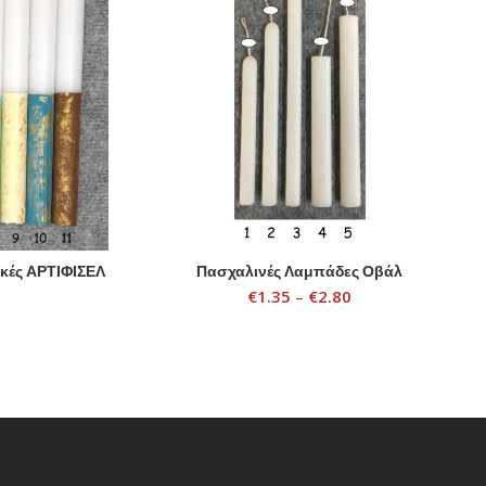
κές ΑΡΤΙΦΙΣΕΛ
Πασχαλινές Λαμπάδες Οβάλ
SELECT OPTIONS
€
1.35
–
€
2.80