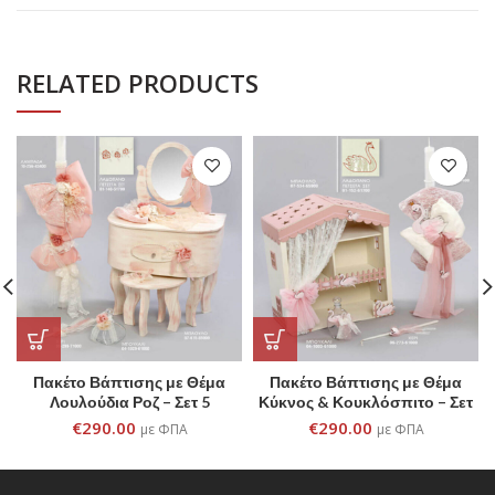
RELATED PRODUCTS
Πακέτο Βάπτισης με Θέμα
Πακέτο Βάπτισης με Θέμα
Λουλούδια Ροζ – Σετ 5
Κύκνος & Κουκλόσπιτο – Σετ
Τεμαχίων
5 Τεμαχίων
€
290.00
€
290.00
με ΦΠΑ
με ΦΠΑ