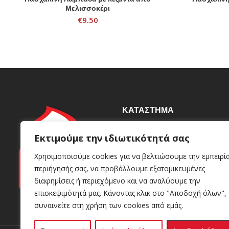
Μελισσοκέρι
€
9.50
ΚΑΤΆΣΤΗΜΑ
Βιοτεχνία
Εκτιμούμε την ιδιωτικότητά σας
Γρυπάρη 92, Καλλιθέα 176
Χρησιμοποιούμε cookies για να βελτιώσουμε την εμπειρί
72
περιήγησής σας, να προβάλλουμε εξατομικευμένες
+30 210 95 98 049
+30 693 81 86 613
διαφημίσεις ή περιεχόμενο και να αναλύουμε την
info@kerinoshop.gr
επισκεψιμότητά μας. Κάνοντας κλικ στο "Αποδοχή όλων",
συναινείτε στη χρήση των cookies από εμάς.