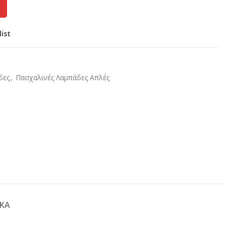
list
δες
,
Πασχαλινές Λαμπάδες Απλές
ΚΆ