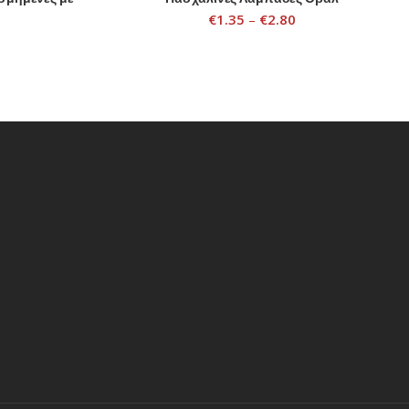
€
1.35
–
€
2.80