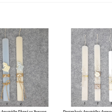
 Λαμπάδα Πλακέ με Άγκυρα
Πασχαλινές Λαμπάδες Διακο
SELECT OPTIONS
SELECT OPTIONS