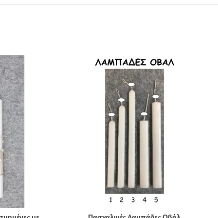
σμημένες με
Πασχαλινές Λαμπάδες Οβάλ
SELECT OPTIONS