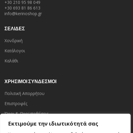
+30 210 95 98 049
+30 693 81 86 613
info@kerinoshop.gr
ΣΕΛΙΔΕΣ
Χονδρική
Κατάλογοι
Καλάθι
ΧΡΗΣΙΜΟΙ ΣΥΝΔΕΣΜΟΙ
Πολιτική Απορρήτου
Επιστροφές
Όροι & Προϋποθέσεις
Εκτιμούμε την ιδιωτικότητά σας
Επικοινωνία