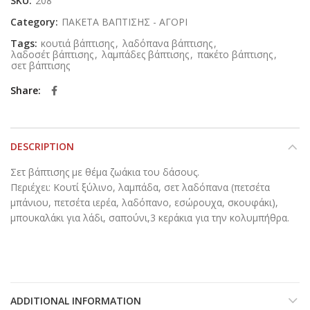
SKU:
208
Category:
ΠΑΚΕΤΑ ΒΑΠΤΙΣΗΣ - ΑΓΟΡΙ
Tags:
κουτιά βάπτισης
,
λαδόπανα βάπτισης
,
λαδοσέτ βάπτισης
,
λαμπάδες βάπτισης
,
πακέτο βάπτισης
,
σετ βάπτισης
Share
DESCRIPTION
Σετ βάπτισης με θέμα ζωάκια του δάσους.
Περιέχει: Κουτί ξύλινο, λαμπάδα, σετ λαδόπανα (πετσέτα
μπάνιου, πετσέτα ιερέα, λαδόπανο, εσώρουχα, σκουφάκι),
μπουκαλάκι για λάδι, σαπούνι,3 κεράκια για την κολυμπήθρα.
ADDITIONAL INFORMATION