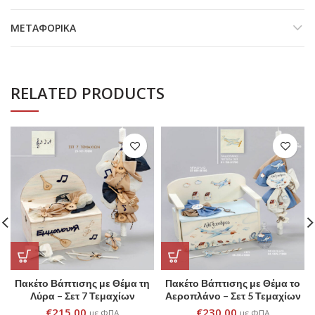
ΜΕΤΑΦΟΡΙΚΆ
RELATED PRODUCTS
Πακέτο Βάπτισης με Θέμα τη
Πακέτο Βάπτισης με Θέμα το
Λύρα – Σετ 7 Τεμαχίων
Αεροπλάνο – Σετ 5 Τεμαχίων
€
215.00
€
230.00
με ΦΠΑ
με ΦΠΑ