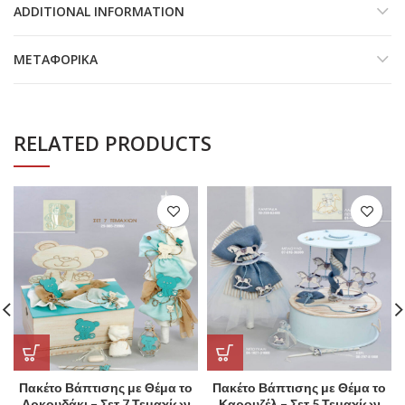
ADDITIONAL INFORMATION
ΜΕΤΑΦΟΡΙΚΆ
RELATED PRODUCTS
Πακέτο Βάπτισης με Θέμα το
Πακέτο Βάπτισης με Θέμα το
Αρκουδάκι – Σετ 7 Τεμαχίων
Καρουζέλ – Σετ 5 Τεμαχίων