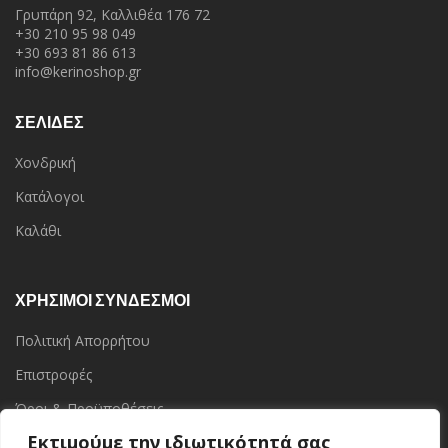
Γρυπάρη 92, Καλλιθέα 176 72
+30 210 95 98 049
+30 693 81 86 613
info@kerinoshop.gr
ΣΕΛΙΔΕΣ
Χονδρική
Κατάλογοι
Καλάθι
ΧΡΗΣΙΜΟΙ ΣΥΝΔΕΣΜΟΙ
Πολιτική Απορρήτου
Επιστροφές
Όροι & Προϋποθέσεις
Εκτιμούμε την ιδιωτικότητά σας
Επικοινωνία