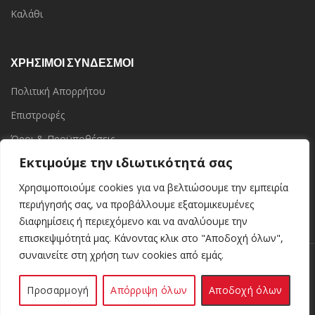
Καλάθι
ΧΡΗΣΙΜΟΙ ΣΥΝΔΕΣΜΟΙ
Πολιτική Απορρήτου
Επιστροφές
Όροι & Προϋποθέσεις
Εκτιμούμε την ιδιωτικότητά σας
Επικοινωνία
Τα Καταστήματα
Χρησιμοποιούμε cookies για να βελτιώσουμε την εμπειρία
περιήγησής σας, να προβάλλουμε εξατομικευμένες
διαφημίσεις ή περιεχόμενο και να αναλύουμε την
επισκεψιμότητά μας. Κάνοντας κλικ στο "Αποδοχή όλων",
συναινείτε στη χρήση των cookies από εμάς.
Kerinoshop.gr
Kerinoshop.gr
2021 CREATED BY
. Ελληνική Βιοτεχνία
Κεριών.
Προσαρμογή
Απόρριψη όλων
Αποδοχή όλων