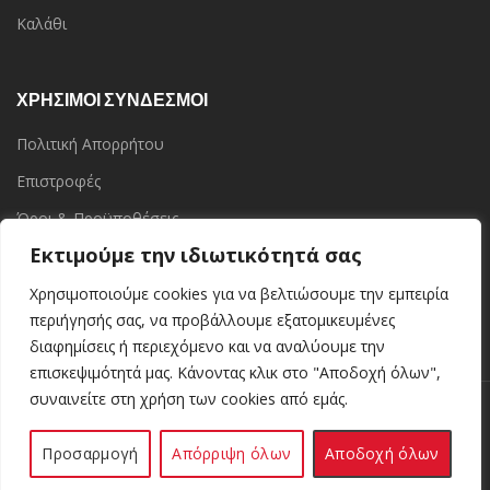
Καλάθι
ΧΡΗΣΙΜΟΙ ΣΥΝΔΕΣΜΟΙ
Πολιτική Απορρήτου
Επιστροφές
Όροι & Προϋποθέσεις
Εκτιμούμε την ιδιωτικότητά σας
Επικοινωνία
Τα Καταστήματα
Χρησιμοποιούμε cookies για να βελτιώσουμε την εμπειρία
περιήγησής σας, να προβάλλουμε εξατομικευμένες
διαφημίσεις ή περιεχόμενο και να αναλύουμε την
επισκεψιμότητά μας. Κάνοντας κλικ στο "Αποδοχή όλων",
συναινείτε στη χρήση των cookies από εμάς.
Kerinoshop.gr
Kerinoshop.gr
2021 CREATED BY
. Ελληνική Βιοτεχνία
Κεριών.
Προσαρμογή
Απόρριψη όλων
Αποδοχή όλων