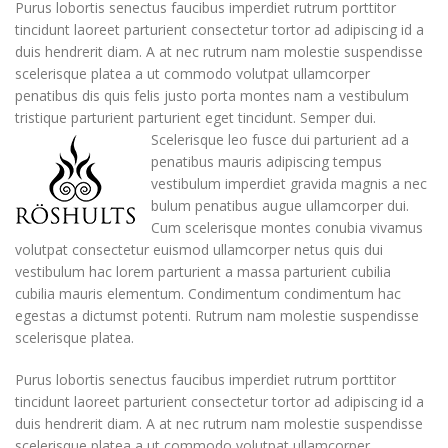
Purus lobortis senectus faucibus imperdiet rutrum porttitor
tincidunt laoreet parturient consectetur tortor ad adipiscing id a
duis hendrerit diam. A at nec rutrum nam molestie suspendisse
scelerisque platea a ut commodo volutpat ullamcorper
penatibus dis quis felis justo porta montes nam a vestibulum
tristique parturient parturient eget tincidunt. Semper dui.
Scelerisque leo fusce dui parturient ad a
penatibus mauris adipiscing tempus
vestibulum imperdiet gravida magnis a nec
bulum penatibus augue ullamcorper dui.
Cum scelerisque montes conubia vivamus
volutpat consectetur euismod ullamcorper netus quis dui
vestibulum hac lorem parturient a massa parturient cubilia
cubilia mauris elementum. Condimentum condimentum hac
egestas a dictumst potenti. Rutrum nam molestie suspendisse
scelerisque platea.
Purus lobortis senectus faucibus imperdiet rutrum porttitor
tincidunt laoreet parturient consectetur tortor ad adipiscing id a
duis hendrerit diam. A at nec rutrum nam molestie suspendisse
scelerisque platea a ut commodo volutpat ullamcorper