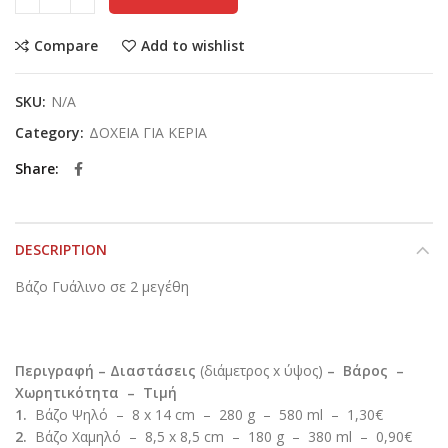
Compare
Add to wishlist
SKU:
N/A
Category:
ΔΟΧΕΙΑ ΓΙΑ ΚΕΡΙΑ
Share
DESCRIPTION
Βάζο Γυάλινο σε 2 μεγέθη
Περιγραφή – Διαστάσεις
(διάμετρος x ύψος)
– Βάρος –
Χωρητικότητα – Τιμή
1.
Βάζο Ψηλό – 8 x 14 cm – 280 g – 580 ml – 1,30€
2.
Βάζο Χαμηλό – 8,5 x 8,5 cm – 180 g – 380 ml – 0,90€