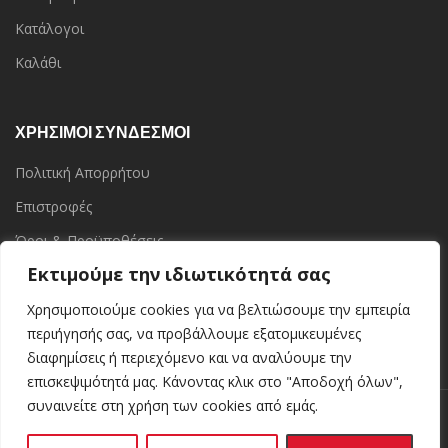
Κατάλογοι
Καλάθι
ΧΡΗΣΙΜΟΙ ΣΥΝΔΕΣΜΟΙ
Πολιτική Απορρήτου
Επιστροφές
Όροι & Προϋποθέσεις
Εκτιμούμε την ιδιωτικότητά σας
Επικοινωνία
Τα Καταστήματα
Χρησιμοποιούμε cookies για να βελτιώσουμε την εμπειρία
περιήγησής σας, να προβάλλουμε εξατομικευμένες
διαφημίσεις ή περιεχόμενο και να αναλύουμε την
επισκεψιμότητά μας. Κάνοντας κλικ στο "Αποδοχή όλων",
συναινείτε στη χρήση των cookies από εμάς.
Kerinoshop.gr
Kerinoshop.gr
2021 CREATED BY
. Ελληνική Βιοτεχνία
Κεριών.