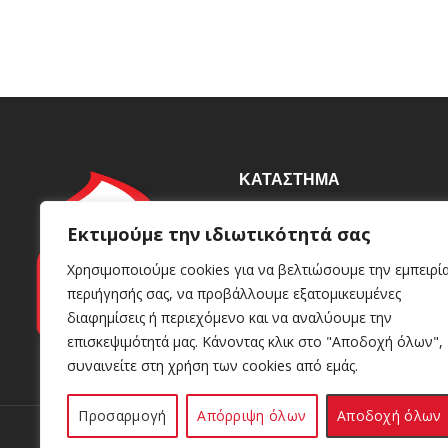
ΚΑΤΆΣΤΗΜΑ
Βιοτεχνία
Εκτιμούμε την ιδιωτικότητά σας
Γρυπάρη 92, Καλλιθέα 176
Χρησιμοποιούμε cookies για να βελτιώσουμε την εμπειρί
72
περιήγησής σας, να προβάλλουμε εξατομικευμένες
+30 210 95 98 049
+30 693 81 86 613
διαφημίσεις ή περιεχόμενο και να αναλύουμε την
info@kerinoshop.gr
επισκεψιμότητά μας. Κάνοντας κλικ στο "Αποδοχή όλων",
συναινείτε στη χρήση των cookies από εμάς.
Προσαρμογή
Απόρριψη όλων
Αποδοχή όλων