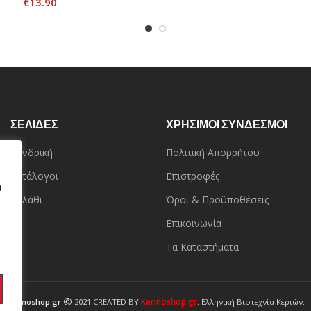
€
13.90
ΣΕΛΙΔΕΣ
ΧΡΗΣΙΜΟΙ ΣΥΝΔΕΣΜΟΙ
Χονδρική
Πολιτική Απορρήτου
Κατάλογοι
Επιστροφές
α
Καλάθι
Όροι & Προϋποθέσεις
Επικοινωνία
Τα Καταστήματα
Kerinoshop.gr
Kerinoshop.gr
2021 CREATED BY
. Ελληνική Βιοτεχνία Κεριών.