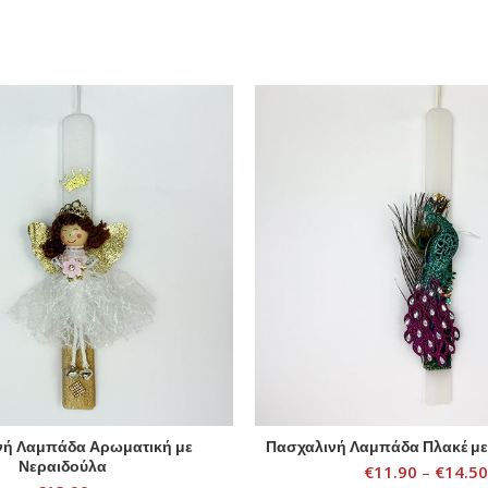
νή Λαμπάδα Αρωματική με
Πασχαλινή Λαμπάδα Πλακέ με
SELECT OPTIONS
SELECT OPTIONS
Νεραιδούλα
€
11.90
–
€
14.50