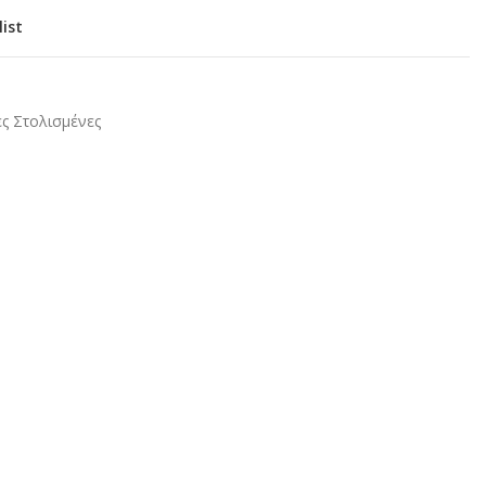
list
ς Στολισμένες