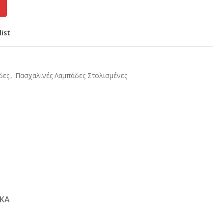
list
δες
,
Πασχαλινές Λαμπάδες Στολισμένες
ΚΆ