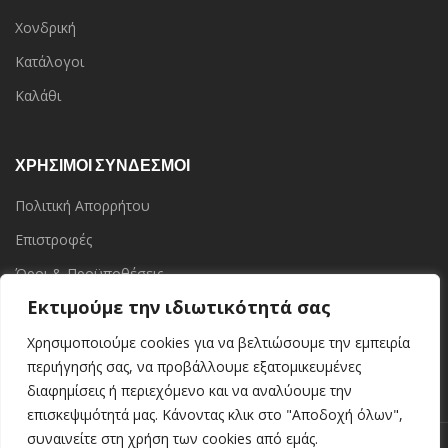
Χονδρική
Κατάλογοι
Καλάθι
ΧΡΗΣΙΜΟΙ ΣΥΝΔΕΣΜΟΙ
Πολιτική Απορρήτου
Επιστροφές
Όροι & Προϋποθέσεις
Εκτιμούμε την ιδιωτικότητά σας
Επικοινωνία
Τα Καταστήματα
Χρησιμοποιούμε cookies για να βελτιώσουμε την εμπειρία
περιήγησής σας, να προβάλλουμε εξατομικευμένες
διαφημίσεις ή περιεχόμενο και να αναλύουμε την
επισκεψιμότητά μας. Κάνοντας κλικ στο "Αποδοχή όλων",
συναινείτε στη χρήση των cookies από εμάς.