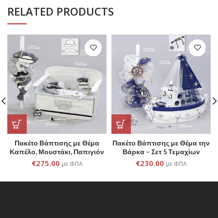
RELATED PRODUCTS
Πακέτο Βάπτισης με Θέμα
Πακέτο Βάπτισης με Θέμα την
Καπέλο, Μουστάκι, Παπιγιόν
Βάρκα – Σετ 5 Τεμαχίων
– Σετ 5 Τεμαχίων
€
275.00
€
230.00
με ΦΠΑ
με ΦΠΑ