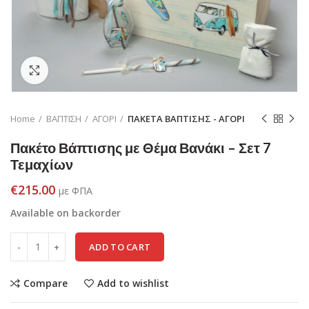
Click to enlarge
Home
ΒΑΠΤΙΣΗ
ΑΓΟΡΙ
ΠΑΚΕΤΑ ΒΑΠΤΙΣΗΣ - ΑΓΟΡΙ
Πακέτο Βάπτισης με Θέμα Βανάκι – Σετ 7
Τεμαχίων
€
215.00
με ΦΠΑ
Available on backorder
ADD TO CART
Compare
Add to wishlist