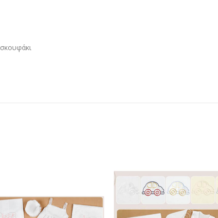
, σκουφάκι