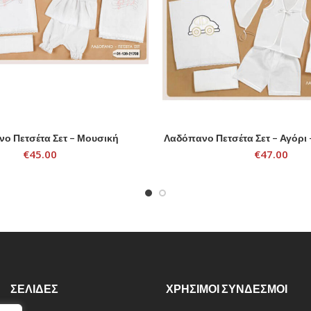
ο Πετσέτα Σετ – Μουσική
Λαδόπανο Πετσέτα Σετ – Αγόρι 
ADD TO CART
ADD TO CART
€
45.00
€
47.00
ΣΕΛΙΔΕΣ
ΧΡΗΣΙΜΟΙ ΣΥΝΔΕΣΜΟΙ