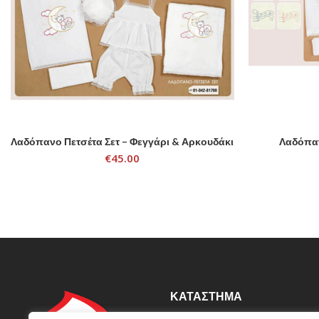
Λαδόπανο Πετσέτα Σετ – Φεγγάρι & Αρκουδάκι
Λαδόπαν
ADD TO CART
€
45.00
ΚΑΤΆΣΤΗΜΑ