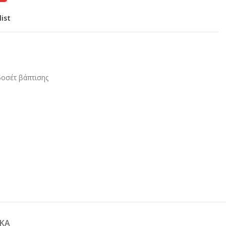
list
οσέτ βάπτισης
ΚΆ