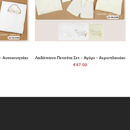
– Αυτοκινητάκι
Λαδόπανο Πετσέτα Σετ – Αγόρι – Αεροπλανάκι
ADD TO CART
€
47.00