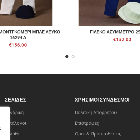
ΜΟΝΤΓΚΟΜΕΡΙ ΜΠΛΕ ΛΕΥΚΟ
ΓΙΛΕΚΟ ΑΣΥΜΜΕΤΡΟ 25
ADD TO CART
ADD TO CART
16294 Α
€
132.00
€
156.00
ΣΕΛΙΔΕΣ
ΧΡΗΣΙΜΟΙ ΣΥΝΔΕΣΜΟΙ
Χονδρική
Πολιτική Απορρήτου
Κατάλογοι
Επιστροφές
α
Καλάθι
Όροι & Προϋποθέσεις