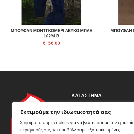
ΜΠΟΥΦΑΝ ΜΟΝΤΓΚΟΜΕΡΙ ΛΕΥΚΟ ΜΠΛΕ
ΜΠΟΥΦΑΝ 
ADD TO CART
16294 Β
€
156.00
ΚΑΤΆΣΤΗΜΑ
Βιοτεχνία
Εκτιμούμε την ιδιωτικότητά σας
Γρυπάρη 92, Καλλιθέα 176
Χρησιμοποιούμε cookies για να βελτιώσουμε την εμπειρί
72
περιήγησής σας, να προβάλλουμε εξατομικευμένες
+30 210 95 98 049