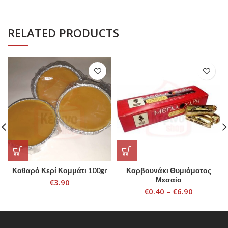
RELATED PRODUCTS
Καθαρό Κερί Κομμάτι 100gr
Καρβουνάκι Θυμιάματος
Μεσαίο
€
3.90
€
0.40
–
€
6.90