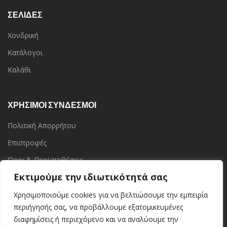
ΣΕΛΙΔΕΣ
Χονδρική
Κατάλογοι
Καλάθι
ΧΡΗΣΙΜΟΙ ΣΥΝΔΕΣΜΟΙ
Πολιτική Απορρήτου
Επιστροφές
Όροι & Προϋποθέσεις
Εκτιμούμε την ιδιωτικότητά σας
Επικοινωνία
Τα Καταστήματα
Χρησιμοποιούμε cookies για να βελτιώσουμε την εμπειρία
περιήγησής σας, να προβάλλουμε εξατομικευμένες
διαφημίσεις ή περιεχόμενο και να αναλύουμε την