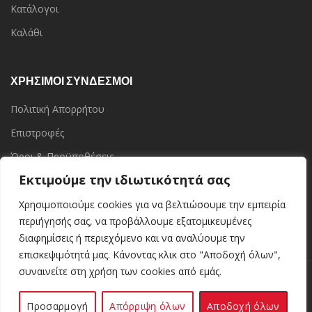
Κατάλογοι
Καλάθι
ΧΡΗΣΙΜΟΙ ΣΥΝΔΕΣΜΟΙ
Πολιτική Απορρήτου
Επιστροφές
Όροι & Προϋποθέσεις
Εκτιμούμε την ιδιωτικότητά σας
Επικοινωνία
Τα Καταστήματα
Χρησιμοποιούμε cookies για να βελτιώσουμε την εμπειρία
περιήγησής σας, να προβάλλουμε εξατομικευμένες
διαφημίσεις ή περιεχόμενο και να αναλύουμε την
επισκεψιμότητά μας. Κάνοντας κλικ στο "Αποδοχή όλων",
συναινείτε στη χρήση των cookies από εμάς.
Kerinoshop.gr
Kerinoshop.gr
2021 CREATED BY
. Ελληνική Βιοτεχνία
Κεριών.
Προσαρμογή
Απόρριψη όλων
Αποδοχή όλων