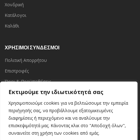
Χονδρική
Κατάλογοι
Καλάθι
ΧΡΗΣΙΜΟΙ ΣΥΝΔΕΣΜΟΙ
Πολιτική Απορρήτου
Επιστροφές
Όροι & Προϋποθέσεις
Εκτιμούμε την ιδιωτικότητά σας
Επικοινωνία
Τα Καταστήματα
Χρησιμοποιούμε cookies για να βελτιώσουμε την εμπειρία
περιήγησής σας, να προβάλλουμε εξατομικευμένες
διαφημίσεις ή περιεχόμενο και να αναλύουμε την
επισκεψιμότητά μας. Κάνοντας κλικ στο "Αποδοχή όλων",
συναινείτε στη χρήση των cookies από εμάς.
Kerinoshop.gr
Kerinoshop.gr
2021 CREATED BY
. Ελληνική Βιοτεχνία