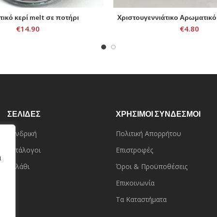
ικό κερί melt σε ποτήρι
Χριστουγεννιάτικο Αρωματικό 
SELECT OPTIONS
ADD TO CART
€
14.90
€
4.80
ΣΕΛΙΔΕΣ
ΧΡΗΣΙΜΟΙ ΣΥΝΔΕΣΜΟΙ
Χονδρική
Πολιτική Απορρήτου
Κατάλογοι
Επιστροφές
α
Καλάθι
Όροι & Προϋποθέσεις
Επικοινωνία
Τα Καταστήματα