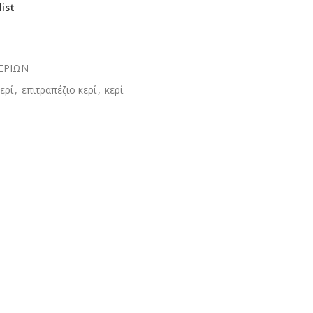
list
ΕΡΙΩΝ
ερί
,
επιτραπέζιο κερί
,
κερί