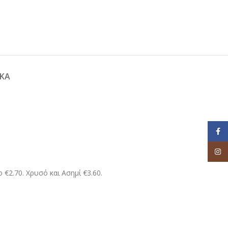
ΚΆ
Face
Inst
 €2.70. Χρυσό και Ασημί €3.60.