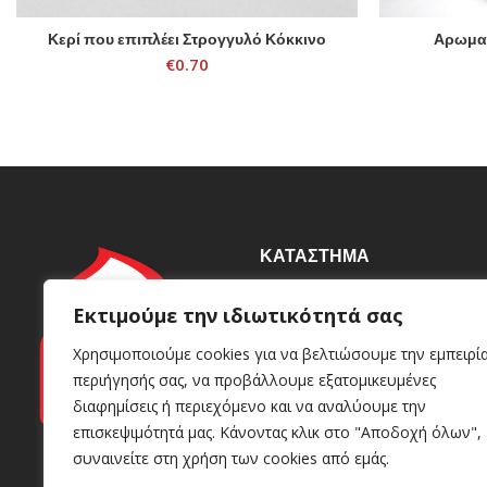
Κερί που επιπλέει Στρογγυλό Κόκκινο
Αρωματ
ADD TO CART
€
0.70
ΚΑΤΆΣΤΗΜΑ
Βιοτεχνία
Εκτιμούμε την ιδιωτικότητά σας
Γρυπάρη 92, Καλλιθέα 176
Χρησιμοποιούμε cookies για να βελτιώσουμε την εμπειρί
72
περιήγησής σας, να προβάλλουμε εξατομικευμένες
+30 210 95 98 049
+30 693 81 86 613
διαφημίσεις ή περιεχόμενο και να αναλύουμε την
info@kerinoshop.gr
επισκεψιμότητά μας. Κάνοντας κλικ στο "Αποδοχή όλων",
συναινείτε στη χρήση των cookies από εμάς.