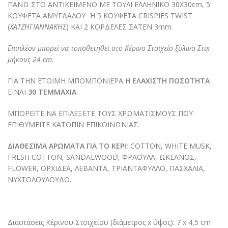
ΠΑΝΩ ΣΤΟ ΑΝΤΙΚΕΙΜΕΝΟ ΜΕ ΤΟΥΛΙ ΕΛΛΗΝΙΚΟ 30Χ30cm, 5
ΚΟΥΦΕΤΑ ΑΜΥΓΔΑΛΟΥ Ή 5 ΚΟΥΦΕΤΑ CRISPIES TWIST
(
ΧΑΤΖΗΓΙΑΝΝΑΚΗΣ
) ΚΑΙ 2 ΚΟΡΔΕΛΕΣ ΣΑΤΕΝ 3mm.
Επιπλέον μπορεί να τοποθετηθεί στο Κέρινο Στοιχείο ξύλινο Στικ
μήκους 24 cm.
ΓΙΑ ΤΗΝ ΕΤΟΙΜΗ ΜΠΟΜΠΟΝΙΕΡΑ Η
ΕΛΑΧΙΣΤΗ ΠΟΣΟΤΗΤΑ
ΕΙΝΑΙ
30 ΤΕΜΜΑΧΙΑ
.
ΜΠΟΡΕΙΤΕ ΝΑ ΕΠΙΛΕΞΕΤΕ ΤΟΥΣ ΧΡΩΜΑΤΙΣΜΟΥΣ ΠΟΥ
ΕΠΙΘΥΜΕΙΤΕ ΚΑΤΟΠΙΝ ΕΠΙΚΟΙΝΩΝΙΑΣ.
ΔΙΑΘΕΣΙΜΑ ΑΡΩΜΑΤΑ ΓΙΑ ΤΟ ΚΕΡΙ:
COTTON, WHITE MUSK,
FRESH COTTON, SANDALWOOD, ΦΡΑΟΥΛΑ, ΩΚΕΑΝΟΣ,
FLOWER, ΟΡΧΙΔΕΑ, ΛΕΒΑΝΤΑ, ΤΡΙΑΝΤΑΦΥΛΛΟ, ΠΑΣΧΑΛΙΑ,
ΝΥΧΤΟΛΟΥΛΟΥΔΟ.
Διαστάσεις Κέρινου Στοιχείου (διάμετρος x ύψος): 7 x 4,5 cm