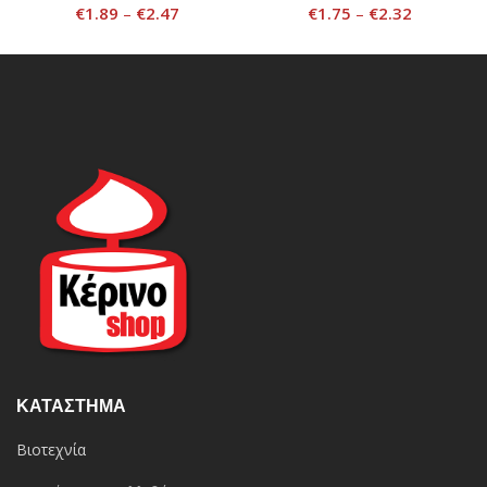
€
1.89
–
€
2.47
€
1.75
–
€
2.32
ΚΑΤΆΣΤΗΜΑ
Βιοτεχνία