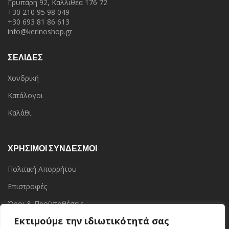
Γρυπάρη 92, Καλλιθέα 176 72
+30 210 95 98 049
+30 693 81 86 613
info@kerinoshop.gr
ΣΕΛΙΔΕΣ
Χονδρική
Κατάλογοι
Καλάθι
ΧΡΗΣΙΜΟΙ ΣΥΝΔΕΣΜΟΙ
Πολιτική Απορρήτου
Επιστροφές
Όροι & Προϋποθέσεις
Εκτιμούμε την ιδιωτικότητά σας
Επικοινωνία