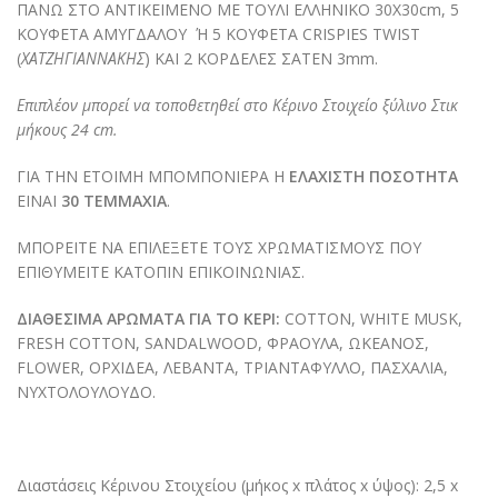
ΠΑΝΩ ΣΤΟ ΑΝΤΙΚΕΙΜΕΝΟ ΜΕ ΤΟΥΛΙ ΕΛΛΗΝΙΚΟ 30Χ30cm, 5
ΚΟΥΦΕΤΑ ΑΜΥΓΔΑΛΟΥ Ή 5 ΚΟΥΦΕΤΑ CRISPIES TWIST
(
ΧΑΤΖΗΓΙΑΝΝΑΚΗΣ
) ΚΑΙ 2 ΚΟΡΔΕΛΕΣ ΣΑΤΕΝ 3mm.
Επιπλέον μπορεί να τοποθετηθεί στο Κέρινο Στοιχείο ξύλινο Στικ
μήκους 24 cm.
ΓΙΑ ΤΗΝ ΕΤΟΙΜΗ ΜΠΟΜΠΟΝΙΕΡΑ Η
ΕΛΑΧΙΣΤΗ ΠΟΣΟΤΗΤΑ
ΕΙΝΑΙ
30 ΤΕΜΜΑΧΙΑ
.
ΜΠΟΡΕΙΤΕ ΝΑ ΕΠΙΛΕΞΕΤΕ ΤΟΥΣ ΧΡΩΜΑΤΙΣΜΟΥΣ ΠΟΥ
ΕΠΙΘΥΜΕΙΤΕ ΚΑΤΟΠΙΝ ΕΠΙΚΟΙΝΩΝΙΑΣ.
ΔΙΑΘΕΣΙΜΑ ΑΡΩΜΑΤΑ ΓΙΑ ΤΟ ΚΕΡΙ:
COTTON, WHITE MUSK,
FRESH COTTON, SANDALWOOD, ΦΡΑΟΥΛΑ, ΩΚΕΑΝΟΣ,
FLOWER, ΟΡΧΙΔΕΑ, ΛΕΒΑΝΤΑ, ΤΡΙΑΝΤΑΦΥΛΛΟ, ΠΑΣΧΑΛΙΑ,
ΝΥΧΤΟΛΟΥΛΟΥΔΟ.
Διαστάσεις Κέρινου Στοιχείου (μήκος x πλάτος x ύψος): 2,5 x