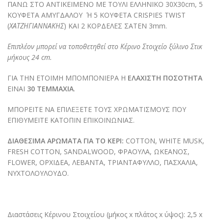
ΠΑΝΩ ΣΤΟ ΑΝΤΙΚΕΙΜΕΝΟ ΜΕ ΤΟΥΛΙ ΕΛΛΗΝΙΚΟ 30Χ30cm, 5
ΚΟΥΦΕΤΑ ΑΜΥΓΔΑΛΟΥ Ή 5 ΚΟΥΦΕΤΑ CRISPIES TWIST
(
ΧΑΤΖΗΓΙΑΝΝΑΚΗΣ
) ΚΑΙ 2 ΚΟΡΔΕΛΕΣ ΣΑΤΕΝ 3mm.
Επιπλέον μπορεί να τοποθετηθεί στο Κέρινο Στοιχείο ξύλινο Στικ
μήκους 24 cm.
ΓΙΑ ΤΗΝ ΕΤΟΙΜΗ ΜΠΟΜΠΟΝΙΕΡΑ Η
ΕΛΑΧΙΣΤΗ ΠΟΣΟΤΗΤΑ
ΕΙΝΑΙ
30 ΤΕΜΜΑΧΙΑ
.
ΜΠΟΡΕΙΤΕ ΝΑ ΕΠΙΛΕΞΕΤΕ ΤΟΥΣ ΧΡΩΜΑΤΙΣΜΟΥΣ ΠΟΥ
ΕΠΙΘΥΜΕΙΤΕ ΚΑΤΟΠΙΝ ΕΠΙΚΟΙΝΩΝΙΑΣ.
ΔΙΑΘΕΣΙΜΑ ΑΡΩΜΑΤΑ ΓΙΑ ΤΟ ΚΕΡΙ:
COTTON, WHITE MUSK,
FRESH COTTON, SANDALWOOD, ΦΡΑΟΥΛΑ, ΩΚΕΑΝΟΣ,
FLOWER, ΟΡΧΙΔΕΑ, ΛΕΒΑΝΤΑ, ΤΡΙΑΝΤΑΦΥΛΛΟ, ΠΑΣΧΑΛΙΑ,
ΝΥΧΤΟΛΟΥΛΟΥΔΟ.
Διαστάσεις Κέρινου Στοιχείου (μήκος x πλάτος x ύψος): 2,5 x