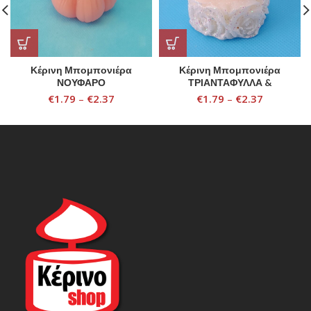
Κέρινη Μπομπονιέρα
Κέρινη Μπομπονιέρα
ΝΟΥΦΑΡΟ
ΤΡΙΑΝΤΑΦΥΛΛΑ &
ΠΕΤΑΛΟΥΔΑ
€
1.79
–
€
2.37
€
1.79
–
€
2.37