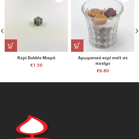
Κερί Bubble Μικρό
Αρωματικό κερί melt σε
ποτήρι
€
1.50
€
6.80