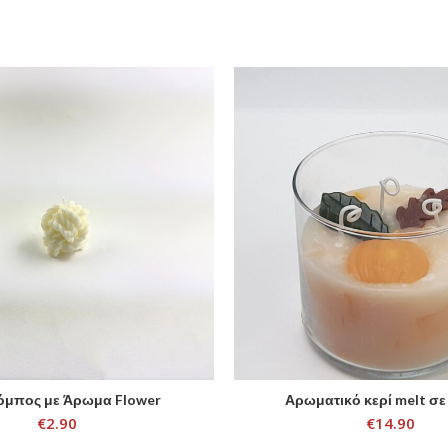
όμπος με Άρωμα Flower
Αρωματικό κερί melt σε
ADD TO CART
SELECT OPTIONS
€
2.90
€
14.90