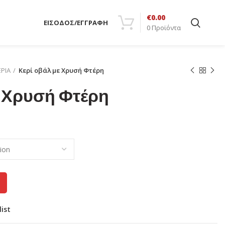
€
0.00
ΕΙΣΟΔΟΣ/ΕΓΓΡΑΦΗ
0
Προϊόντα
ΡΙΑ
Κερί οβάλ με Χρυσή Φτέρη
ε Χρυσή Φτέρη
list