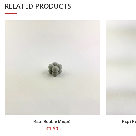
RELATED PRODUCTS
Κερί Bubble Μικρό
Κερί Κ
ADD TO CART
€
1.50