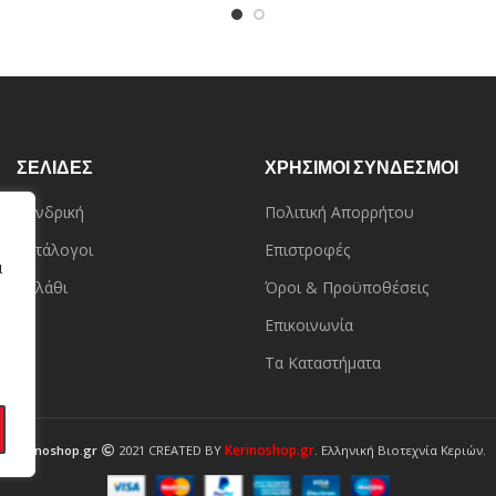
ΣΕΛΙΔΕΣ
ΧΡΗΣΙΜΟΙ ΣΥΝΔΕΣΜΟΙ
Χονδρική
Πολιτική Απορρήτου
Κατάλογοι
Επιστροφές
α
Καλάθι
Όροι & Προϋποθέσεις
Επικοινωνία
Τα Καταστήματα
Kerinoshop.gr
Kerinoshop.gr
2021 CREATED BY
. Ελληνική Βιοτεχνία Κεριών.