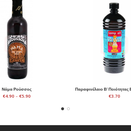
Νάμα Ρούσσος
Παραφινέλαιο Β’ Ποιότητας 
SELECT OPTIONS
ADD TO CART
€
4.90
–
€
5.90
€
3.70