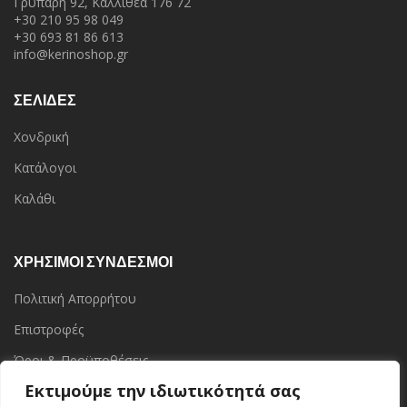
Γρυπάρη 92, Καλλιθέα 176 72
+30 210 95 98 049
+30 693 81 86 613
info@kerinoshop.gr
ΣΕΛΙΔΕΣ
Χονδρική
Κατάλογοι
Καλάθι
ΧΡΗΣΙΜΟΙ ΣΥΝΔΕΣΜΟΙ
Πολιτική Απορρήτου
Επιστροφές
Όροι & Προϋποθέσεις
Εκτιμούμε την ιδιωτικότητά σας
Επικοινωνία