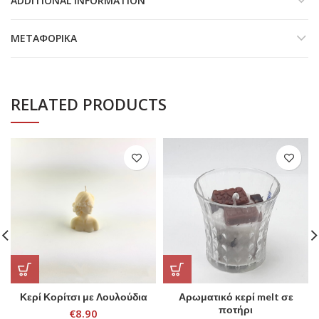
ADDITIONAL INFORMATION
ΜΕΤΑΦΟΡΙΚΆ
RELATED PRODUCTS
Κερί Κορίτσι με Λουλούδια
Αρωματικό κερί melt σε
ποτήρι
€
8.90