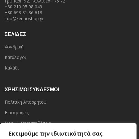
Γρυπάρη 92, Καλλιθέα 176 72
+30 210 95 98 049
+30 693 81 86 613
info@kerinoshop.gr
ΣΕΛΙΔΕΣ
Χονδρική
Κατάλογοι
Καλάθι
ΧΡΗΣΙΜΟΙ ΣΥΝΔΕΣΜΟΙ
Πολιτική Απορρήτου
Επιστροφές
Όροι & Προϋποθέσεις
Εκτιμούμε την ιδιωτικότητά σας
Επικοινωνία