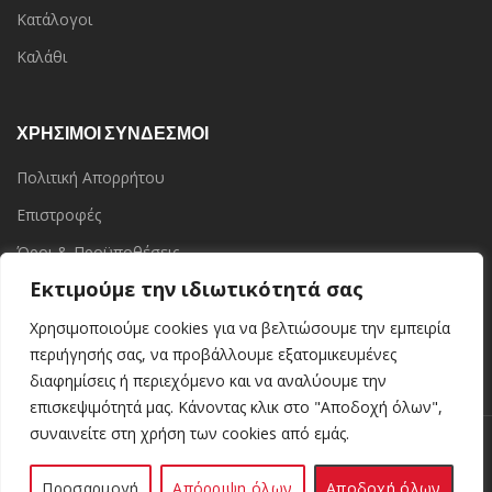
Κατάλογοι
Καλάθι
ΧΡΗΣΙΜΟΙ ΣΥΝΔΕΣΜΟΙ
Πολιτική Απορρήτου
Επιστροφές
Όροι & Προϋποθέσεις
Εκτιμούμε την ιδιωτικότητά σας
Επικοινωνία
Τα Καταστήματα
Χρησιμοποιούμε cookies για να βελτιώσουμε την εμπειρία
περιήγησής σας, να προβάλλουμε εξατομικευμένες
διαφημίσεις ή περιεχόμενο και να αναλύουμε την
επισκεψιμότητά μας. Κάνοντας κλικ στο "Αποδοχή όλων",
συναινείτε στη χρήση των cookies από εμάς.
Kerinoshop.gr
Kerinoshop.gr
2021 CREATED BY
. Ελληνική Βιοτεχνία
Κεριών.
Προσαρμογή
Απόρριψη όλων
Αποδοχή όλων