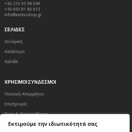
+30 210 95 98 049
+30 693 81 86 613
info@kerinoshop.gr
ΣΕΛΙΔΕΣ
Χονδρική
Κατάλογοι
Καλάθι
ΧΡΗΣΙΜΟΙ ΣΥΝΔΕΣΜΟΙ
Πολιτική Απορρήτου
Επιστροφές
Όροι & Προϋποθέσεις
Εκτιμούμε την ιδιωτικότητά σας
Επικοινωνία