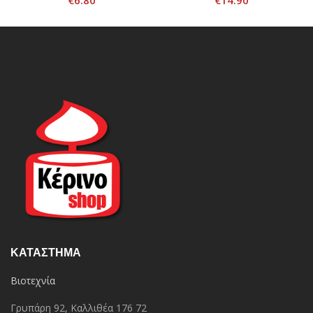
€
6.80
€
14.90
ΚΑΤΆΣΤΗΜΑ
Βιοτεχνία
Γρυπάρη 92, Καλλιθέα 176 72