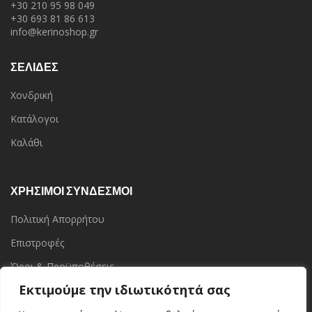
+30 210 95 98 049
+30 693 81 86 613
info@kerinoshop.gr
ΣΕΛΙΔΕΣ
Χονδρική
Κατάλογοι
Καλάθι
ΧΡΗΣΙΜΟΙ ΣΥΝΔΕΣΜΟΙ
Πολιτική Απορρήτου
Επιστροφές
Όροι & Προϋποθέσεις
Εκτιμούμε την ιδιωτικότητά σας
Επικοινωνία