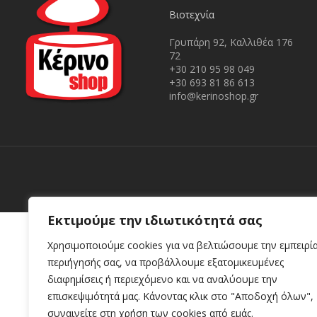
Βιοτεχνία
Γρυπάρη 92, Καλλιθέα 176
72
+30 210 95 98 049
+30 693 81 86 613
info@kerinoshop.gr
Εκτιμούμε την ιδιωτικότητά σας
Χρησιμοποιούμε cookies για να βελτιώσουμε την εμπειρί
περιήγησής σας, να προβάλλουμε εξατομικευμένες
διαφημίσεις ή περιεχόμενο και να αναλύουμε την
επισκεψιμότητά μας. Κάνοντας κλικ στο "Αποδοχή όλων",
συναινείτε στη χρήση των cookies από εμάς.