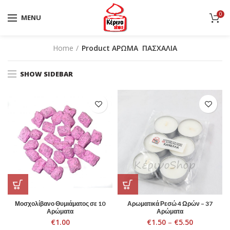
0
MENU
Home
Product ΑΡΩΜΑ
ΠΑΣΧΑΛΙΑ
SHOW SIDEBAR
Μοσχολίβανο Θυμιάματος σε 10
Αρωματικά Ρεσώ 4 Ωρών – 37
Αρώματα
Αρώματα
€
1.00
€
1.50
–
€
5.50