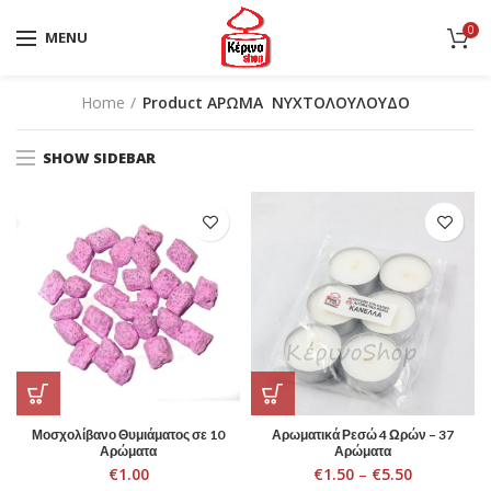
0
MENU
Home
Product ΑΡΩΜΑ
ΝΥΧΤΟΛΟΥΛΟΥΔΟ
SHOW SIDEBAR
Μοσχολίβανο Θυμιάματος σε 10
Αρωματικά Ρεσώ 4 Ωρών – 37
Αρώματα
Αρώματα
€
1.00
€
1.50
–
€
5.50