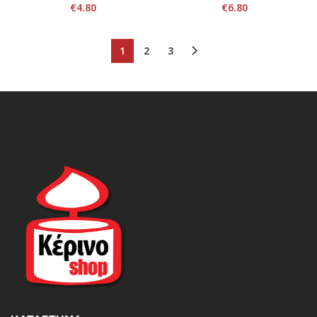
€
4.80
€
6.80
1
2
3